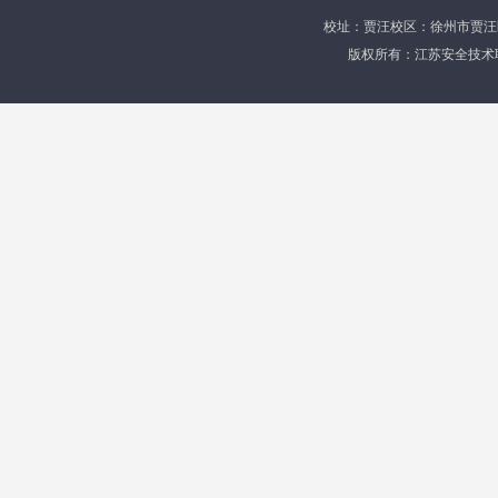
校址：贾汪校区：徐州市贾汪区育才
版权所有：江苏安全技术