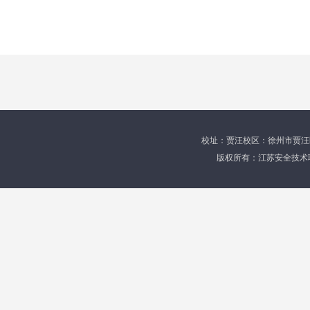
校址：贾汪校区：徐州市贾汪区育才
版权所有：江苏安全技术